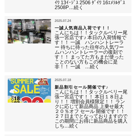
ｲﾜ 13ｲｰｼﾞｽ 2506 ﾀﾞｲﾜ 16ｴﾒﾗﾙﾀﾞｽ
2508P…続く
2025.07.24
一誠人気商品入荷です！！
こんにちは！！タックルベリー尾
張一宮店です♪ 本日の入荷情報で
す！！ 一誠 ハンハントレーラ
ー 待ちに待った往年の人気ワー
ムハンハントレーラーの復刻で
す！！ まってた方もまだ使った
ことのない方もこの機会に是
非！！ 一誠 …続く
2025.07.18
新品割引セール開催です♪
こんにちは！！タックルベリー尾
張一宮店です！！ 本日１８日よ
り！！ 増割会員様限定！！ ラン
クに応じて新品商品 上乗せ最大
２０％オフ セール 開催です！！
２７日までとなっておりますので
この期間にお得に新品商品を購入
しち…続く