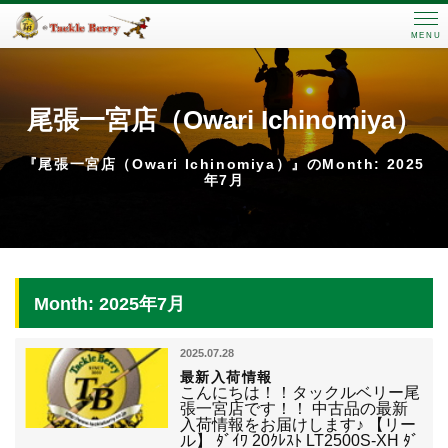
MENU
尾張一宮店（Owari Ichinomiya）
『尾張一宮店（Owari Ichinomiya）』のMonth: 2025
年7月
Month: 2025年7月
2025.07.28
最新入荷情報
こんにちは！！タックルベリー尾
張一宮店です！！ 中古品の最新
入荷情報をお届けします♪ 【リー
ル】 ﾀﾞｲﾜ 20ｸﾚｽﾄ LT2500S-XH ﾀﾞ