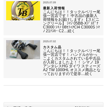
2025.07.09
最新入荷情報
こんにちは！！タックルベリー尾
張一宮店です！ 中古品の最新入
荷情報をお届けします♪ 【スピニ
ングリール】 ｼﾏﾉ 05BB-Xﾃﾞｽﾋﾟﾅ
C3000 ｼﾏﾉ 08ｾﾌｨｱCI4 C3000S ｼﾏ
ﾉ 21ﾅｽｷｰ C2…続く
2025.07.02
カスタム品
こんにちは！！タックルベリー尾
張一宮店です！ ハンドルがかっ
こよくカスタムされている中古品
が入荷しましたよ！！ シマノ 19
アンタレスHG ダイワ スティーズ
A2 TW 1000HL オススメ商品とな
っておりますので是非…続く