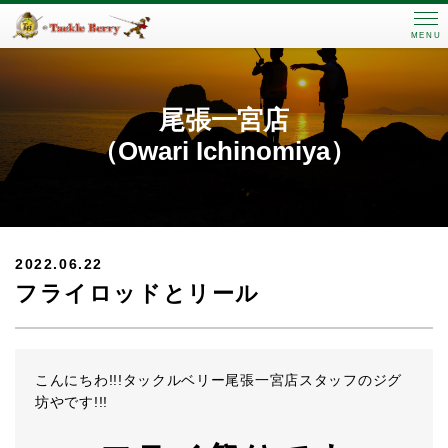
MENU
尾張一宮店
（Owari Ichinomiya）
2022.06.22
フライロッドとリール
こんにちわ!!!タックルベリー尾張一宮店スタッフのジグ
坊やです!!!