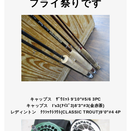
フライ祭りです
キャップス ｻﾞｳｴｯﾄ 9’10″#5/6 3PC
キャップス I’s3(ｱｲｽﾞ3)8’3″#3(金赤茶)
レディントン ｸﾗｼｯｸﾄﾗｳﾄ(CLASSIC TROUT)9’0″#4 4P