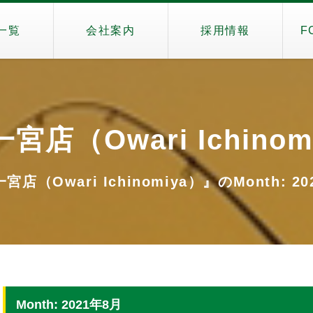
一覧
会社案内
採用情報
F
宮店（Owari Ichinom
店（Owari Ichinomiya）』のMonth: 2
Month: 2021年8月