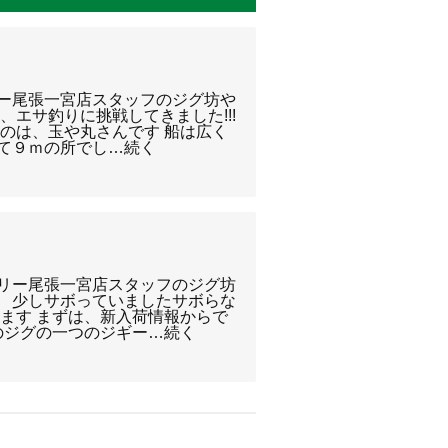
リー尾張一宮店スタッフのジグ坊や
く、エサ釣りに挑戦してきました!!!
のは、玉や丸さんです 船は広く
くて９ｍの所でし…続く
クルベリー尾張一宮店スタッフのジグ坊
笑 少しサボっていましたサボらな
ます まずは、新入荷情報からで
のジグの一つのジギー…続く