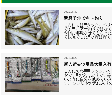
2021.08.30
新舞子沖でキス釣り
こんにちは!!!タックルベ
です!!! ルアー釣りではな
今回お邪魔させてもらった
て快適でした!! 水深は深
2021.08.29
新入荷&ﾍﾗ用品大量入荷
こんにちわ!!!!!! タッ
やです!! お久しぶりです
いように自分を戒めていき
す。 ジグ坊やお気に入り