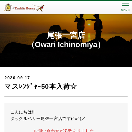
MENU
尾張一宮店
（Owari Ichinomiya）
2020.09.17
マスﾚﾝｼﾞｬｰ50本入荷☆
こんにちは!!
タックルベリー尾張一宮店です(^o^)／
お問い合わせが多数ありました、