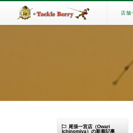
店舗
尾張一宮店（Owari
Ichinomiya）の新着記事