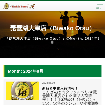
MENU
琵琶湖大津店（Biwako Otsu）
『琵琶湖大津店（Biwako Otsu）』のMonth: 2024年8
月
Month: 2024年8月
2024.08.30
新品＆中古入荷情報！
こんばんは ☆タックルベリ-★琵
琶湖大津店です☆ 新品入荷情
報！！！ TGｽﾘﾑｼﾝｶｰｸｨｯｸﾁｪﾝｼﾞｬｰ
3.5g、5g等のシンカーや小物類多