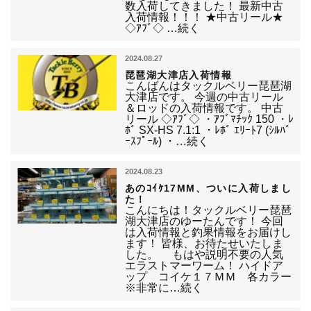
数入荷してきました！ 最新中古
入荷情報！！！ ★中古リール★
◇ｱﾌﾞ◇ …続く
2024.08.27
琵琶湖大津店入荷情報
こんばんはタックルベリー琵琶湖
大津店です。 今週の中古リール
＆ロッドの入荷情報です。 中古
リール ◇ｱﾌﾞ◇ ・ｱﾌﾞﾏﾁｯｸ 150 ・ﾚ
ﾎﾞ SX-HS 7.1:1 ・ﾚﾎﾞ ｴﾘｰﾄ7 (ｼﾙﾊﾞ
ｰｽﾌﾟｰﾙ) ・…続く
2024.08.23
あのｺｲｹ17MM、ついに入荷しまし
た！
こんにちは！タックルベリー琵琶
湖大津店のゆーたんです！ 今回
は入荷情報と釣果情報をお届けし
ます！ 皆様、お待たせいたしま
した。 もはや説明不要の人気
エラストマーワーム！ ハイドア
ップ コイケ１７ＭＭ 各カラー
※非常に…続く