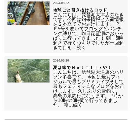
2024.08.22
地球ごと引き抜けるロッド
こんにちは、琵琶湖大津店のたき
です。今回は釣果情報と入荷情報
を２本立てでお届けします。 Ｐ
Ｅ5号を巻いてフロッグとパンチ
ング縛りで、昨日琵琶湖のおかっ
ぱりに行ってきました！ 朝一5時
起きで行くつもりでしたが一回起
きて目を…続く
2024.08.16
夏は家でＮｅｔｆｌｉｘや！
こんにちは、琵琶湖大津店のハリ
ソン多喜です。 今回は最もフィ
ジカルで最もプリミティブそして
最もフェティシュなブログをお届
けします。 久しぶりの管釣り、
高島の泉釣行になります。 7時か
ら10時の3時間で行ってきまし
た。 朝…続く