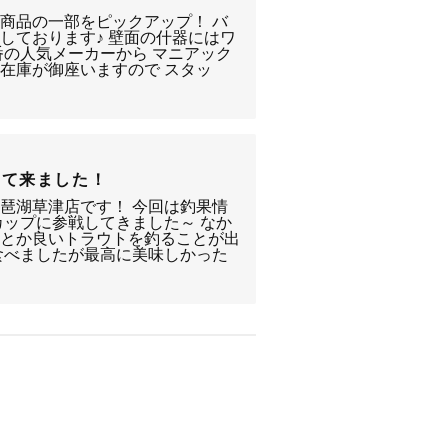
商品の一部をピックアップ！ バ
しております♪ 壁面の什器にはワ
番の人気メーカーから マニアック
在庫が御座いますので スタッ
って来ました！
琶湖草津店です！ 今回は釣果情
カップに参戦してきました～ なか
んとか良いトラウトを釣ることが出
食べましたが最高に美味しかった