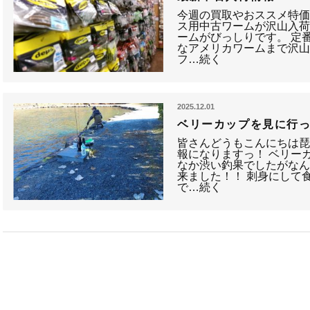
今週の買取やおススメ特価
ス用中古ワームが沢山入荷
ームがびっしりです。 定
なアメリカワームまで沢山
フ…続く
2025.12.01
ベリーカップを見に行
皆さんどうもこんにちは琵
報になりますっ！ ベリー
なか渋い釣果でしたがな
来ました！！ 刺身にして
で…続く