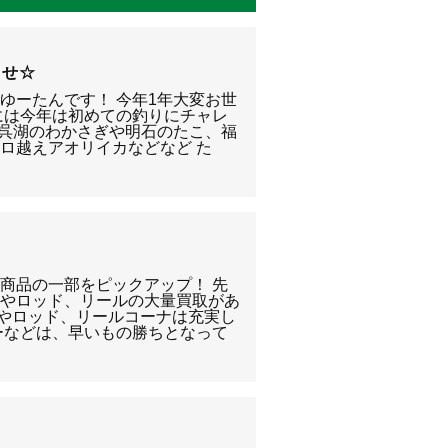
らせ☆
ゆーたんです！ 今年1年大変お世
には今年は初めての釣りにチャレ
余呉湖のわかさぎや明石のたこ、福
ロ越えアオリイカなどなど た
商品の一部をピックアップ！ 先
ーやロッド、リールの大量買取があ
ーやロッド、リールコーナは充実し
ーなどは、早いもの勝ちとなって