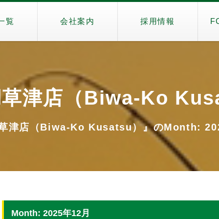
一覧
会社案内
採用情報
F
津店（Biwa-Ko Kus
津店（Biwa-Ko Kusatsu）』のMonth: 20
Month: 2025年12月