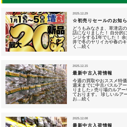
2025.12.29
☆初売りセールのお知
どうもみなさま、草津店の
話になりました！ 自分的
ンジをする1年でした！ 
井で冬のヤリイカや春のキ
く…続く
2025.12.15
最新中古入荷情報
今週の買取やおススメ特価
週末までに中古バスルア
りました♪ 売り場のルア
ております。 珍しいルア
お…続く
2025.12.08
最新中古入荷情報