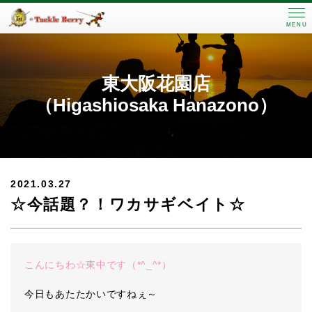
MENU
東大阪花園店
（Higashiosaka Hanazono）
2021.03.27
☆今話題？！ワカサギベイト☆
こんにちわ☆東中です（*^_^*）
今日もあたたかいですねぇ～