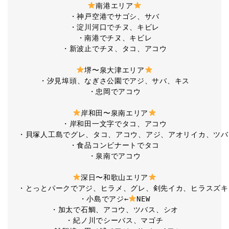
南港エリア
・神戸空港でサゴシ、サバ

・淀川河口でチヌ、キビレ

・南港でチヌ、キビレ

・新波止でチヌ、タコ、アコウ

堺〜泉大津エリア
・汐見埠頭、なぎさ公園でアジ、サバ、キス

・忠岡でアコウ

岸和田〜泉南エリア
・岸和田一文字でタコ、アコウ

・貝塚人工島でグレ、タコ、アコウ、アジ、アオリイカ、ツバ
・食品コンビナートでタコ

・泉南でアコウ

深日〜和歌山エリア
・とっとパークでアジ、ヒラメ、グレ、剣先イカ、ヒラスズキ
・小島でアジ←
NEW

・加太で石鯛、アコウ、ツバス、シオ

・紀ノ川でシーバス、マゴチ
