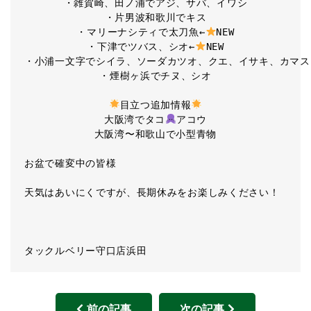
・雑賀崎、田ノ浦でアジ、サバ、イワシ

・片男波和歌川でキス

・マリーナシティで太刀魚←
NEW

・下津でツバス、シオ←
NEW

・小浦一文字でシイラ、ソーダカツオ、クエ、イサキ、カマス

・煙樹ヶ浜でチヌ、シオ

目立つ追加情報
大阪湾でタコ
アコウ

大阪湾〜和歌山で小型青物
お盆で確変中の皆様
天気はあいにくですが、長期休みをお楽しみください！
タックルベリー守口店浜田
前の記事
次の記事