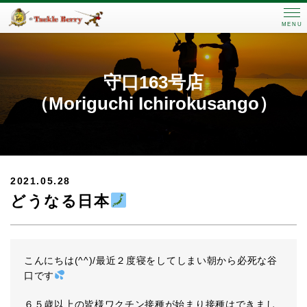
MENU
守口163号店
（Moriguchi Ichirokusango）
2021.05.28
どうなる日本
こんにちは(^^)/最近２度寝をしてしまい朝から必死な谷
口です
６５歳以上の皆様ワクチン接種が始まり接種はできまし