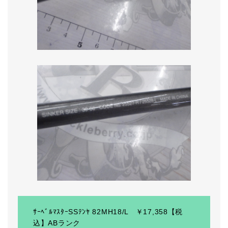
ｻｰﾍﾞﾙﾏｽﾀｰSSﾃﾝﾔ 82MH18/L ￥17,358【税
込】ABランク