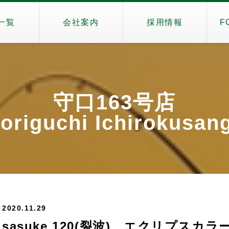
一覧
会社案内
採用情報
F
守口163号店
riguchi Ichirokusa
2020.11.29
sasuke 120(裂波) エクリプスカラ