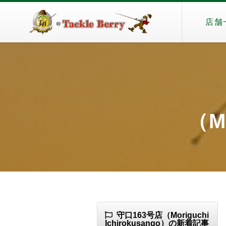
店舗
（Mo
守口163号店（Moriguchi
Ichirokusango）の新着記事