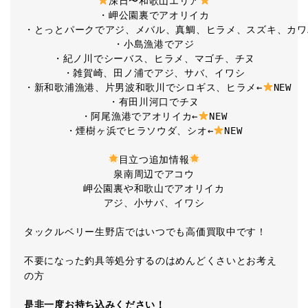
深日〜和歌山エリア
・岬公園裏でアオリイカ

・とっとパークでアジ、メバル、真鯛、ヒラメ、スズキ、カワ
・小島漁港でアジ

・紀ノ川でシーバス、ヒラメ、マゴチ、チヌ

・雑賀崎、田ノ浦でアジ、サバ、イワシ

・新和歌浦漁港、片男波和歌川でシロギス、ヒラメ←
NEW

・有田川河口でチヌ

・阿尾漁港でアオリイカ←
NEW

・煙樹ヶ浜でヒラソウダ、シオ←
NEW

目立つ追加情報
泉南周辺でアコウ

岬公園裏や和歌山でアオリイカ

アジ、小サバ、イワシ
タックルベリー生野店ではいつでも高価買取中です！
不要になった釣具等処分するのはめんどくさいとお考え
の方
是非一度お持ち込みください！