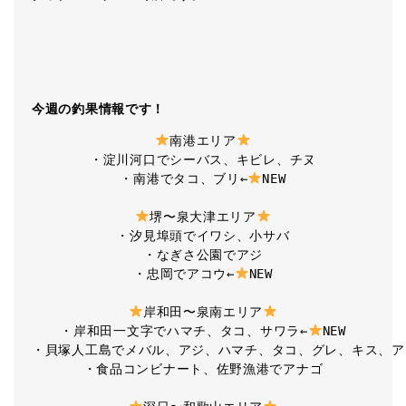
今週の釣果情報です！
南港エリア
・淀川河口でシーバス、キビレ、チヌ

・南港でタコ、ブリ←
NEW

堺〜泉大津エリア
・汐見埠頭でイワシ、小サバ

・なぎさ公園でアジ

・忠岡でアコウ←
NEW

岸和田〜泉南エリア
・岸和田一文字でハマチ、タコ、サワラ←
NEW

・貝塚人工島でメバル、アジ、ハマチ、タコ、グレ、キス、ア
・食品コンビナート、佐野漁港でアナゴ
