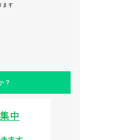
ります
か？