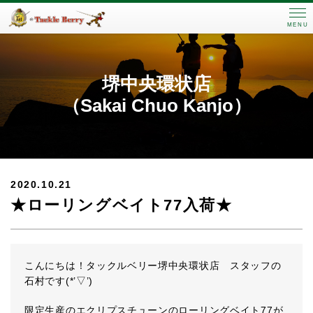
MENU
堺中央環状店
（Sakai Chuo Kanjo）
2020.10.21
★ローリングベイト77入荷★
こんにちは！タックルベリー堺中央環状店 スタッフの
石村です(*’▽’)
限定生産のエクリプスチューンのローリングベイト77が