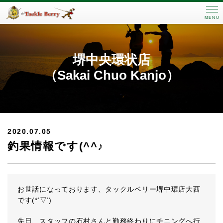
MENU
堺中央環状店
（Sakai Chuo Kanjo）
2020.07.05
釣果情報です(^^♪
お世話になっております、タックルベリー堺中環店大西
です(*’▽’)
先日、スタッフの石村さんと勤務終わりにチニングへ行