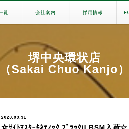
一覧
会社案内
採用情報
F
堺中央環状店
（Sakai Chuo Kanjo
2020.03.31
☆ｻｲﾄﾏｽﾀｰｷﾈﾃｨｯｸ ﾌﾞﾗｯｸ/LBSM入荷☆