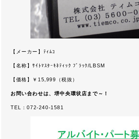
【メーカー】ﾃｨﾑｺ
【名称】ｻｲﾄﾏｽﾀｰｷﾈﾃｨｯｸ ﾌﾞﾗｯｸ/LBSM
【価格】￥15,999（税抜）
お問い合わせは、堺中央環状店まで～！
TEL：072-240-1581