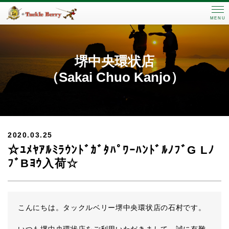
MENU
堺中央環状店
（Sakai Chuo Kanjo）
2020.03.25
☆ﾕﾒﾔｱﾙﾐﾗｳﾝﾄﾞｶﾞﾀﾊﾟﾜｰﾊﾝﾄﾞﾙﾉﾌﾞG Lﾉ
ﾌﾞBﾖｳ入荷☆
こんにちは。タックルベリー堺中央環状店の石村です。