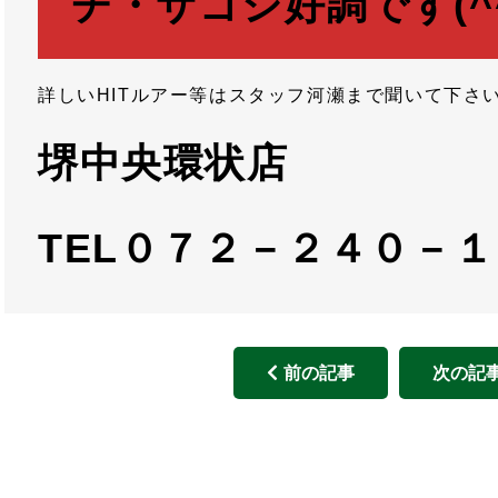
チ・サゴシ好調です(^^
詳しいHITルアー等はスタッフ河瀬まで聞いて下さい(
堺中央環状店
TEL０７２－２４０－
前の記事
次の記