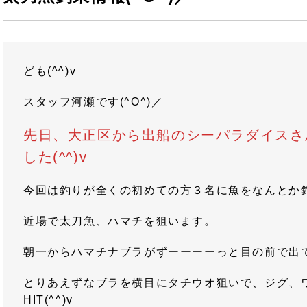
ども(^^)v
スタッフ河瀬です(^O^)／
先日、大正区から出船のシーパラダイスさ
した(^^)v
今回は釣りが全くの初めての方３名に魚をなんとか釣っ
近場で太刀魚、ハマチを狙います。
朝一からハマチナブラがずーーーーっと目の前で出
とりあえずなブラを横目にタチウオ狙いで、ジグ、
HIT(^^)v