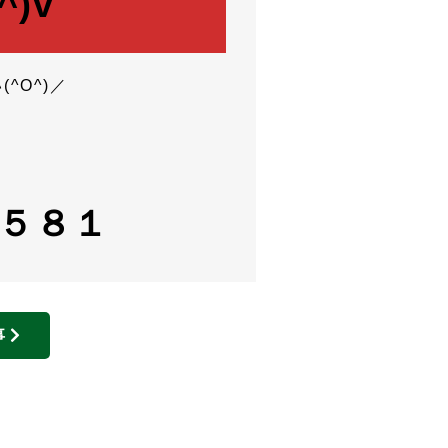
)v
^O^)／
１５８１
事