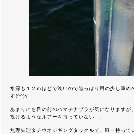
水深も１２ｍほどで浅いので陸っぱり用の少し重め
す(^^)v
あまりにも目の前のハマチナブラが気になりますが
投げるようなルアーを持っていない。。
無理矢理タチウオジギングタックルで、唯一持って