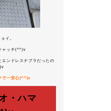
チョイ。
ッチ(^^)v
とエンドレスナブラだったの
v
一安心(^^)v
オ・ハマ