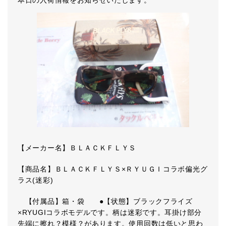
本日の入荷情報をお知らせいたします。
【メーカー名】ＢＬＡＣＫＦＬＹＳ
【商品名】ＢＬＡＣＫＦＬＹＳ×ＲＹＵＧＩコラボ偏光グ
ラス(迷彩)
【付属品】箱・袋 ●【状態】ブラックフライズ
×RYUGIコラボモデルです。柄は迷彩です。耳掛け部分
先端に擦れ？模様？があります。使用回数は低いと思わ