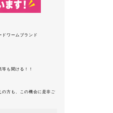
ードワームブランド
話等も聞ける！！
えの方も、この機会に是非ご