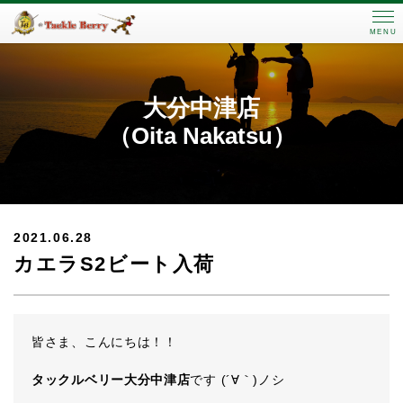
MENU
大分中津店
（Oita Nakatsu）
2021.06.28
カエラS2ビート入荷
皆さま、こんにちは！！
タックルベリー大分中津店
です (´∀｀)ノシ