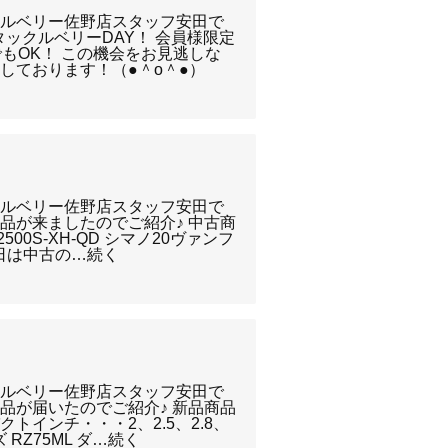
クルベリー佐野店スタッフ安田で
タックルベリーDAY！ 会員様限定
もOK！ この機会をお見逃しな
しております！（●＾o＾●）
クルベリー佐野店スタッフ安田で
品が来ましたのでご紹介♪ 中古商
500S-XH-QD シマノ20ヴァンフ
本日は中古の…続く
クルベリー佐野店スタッフ安田で
品が届いたのでご紹介♪ 新品商品
トインチ・・・2、2.5、2.8、
 RZ75ML ダ…続く