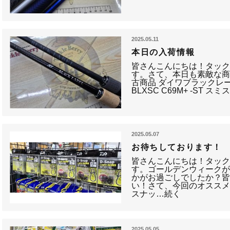
2025.05.11
本日の入荷情報
皆さんこんにちは！タッ
す。さて、本日も素敵な商
古商品 ダイワブラックレーベル
BLXSC C69M+ -ST 
2025.05.07
お待ちしております！
皆さんこんにちは！タッ
す。ゴールデンウィーク
かがお過ごしでしたか？
い！さて、今回のオススメ
スナッ…続く
2025.05.05