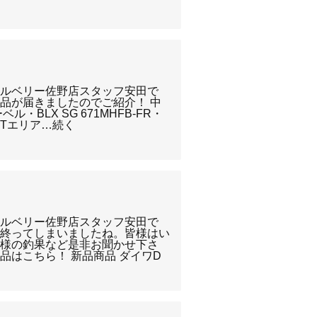
クルベリー佐野店スタッフ安田で
品が届きましたのでご紹介！ 中
・BLX SG 671MHFB-FR・
スミスTエリア…続く
クルベリー佐野店スタッフ安田で
が終ってしまいましたね。皆様はい
皆様の釣果など是非お聞かせ下さ
品はこちら！ 新品商品 ダイワD