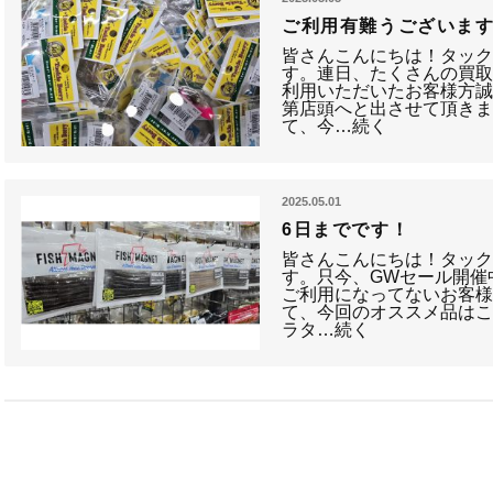
ご利用有難うございま
皆さんこんにちは！タッ
す。連日、たくさんの買
利用いただいたお客様方
第店頭へと出させて頂き
て、今…続く
2025.05.01
6日までです！
皆さんこんにちは！タッ
す。只今、GWセール開催
ご利用になってないお客
て、今回のオススメ品はこ
ラタ…続く