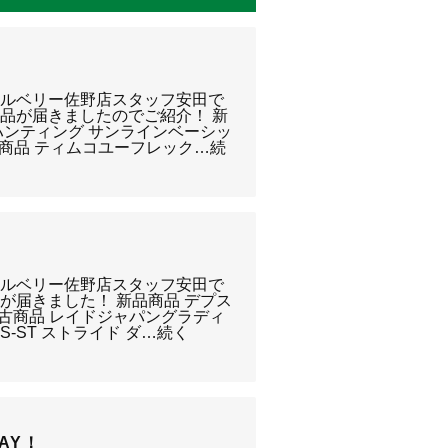
クルベリー佐野店スタッフ安田で
品が届きましたのでご紹介！ 新
ハンティング サンラインベーシッ
中古商品 ティムコユーフレック…続
クルベリー佐野店スタッフ安田で
が届きました！ 新品商品 デプス
中古商品 レイドジャパングラディ
LS-ST ストライド ダ…続く
AY！