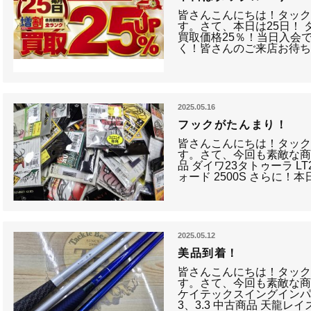
皆さんこんにちは！タッ
す。さて、本日は25日！ 
買取価格25％！当日入会で
く！皆さんのご来店お待ち
2025.05.16
フックがたんまり！
皆さんこんにちは！タッ
す。さて、今回も素敵な商
品 ダイワ23タトゥーラ LT2
ォード 2500S さらに！
2025.05.12
美品到着！
皆さんこんにちは！タッ
す。さて、今回も素敵な商
ケイテックスイングインパク
3、3.3 中古商品 天龍レイズ