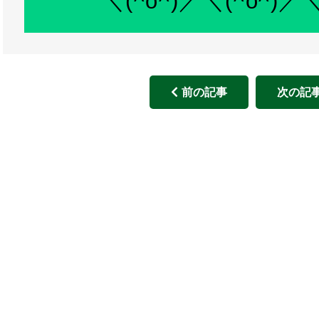
＼(^o^)／＼(^o^)／＼
前の記事
次の記