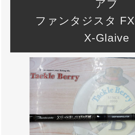
アブ
ファンタジスタ FXC
X-Glaive