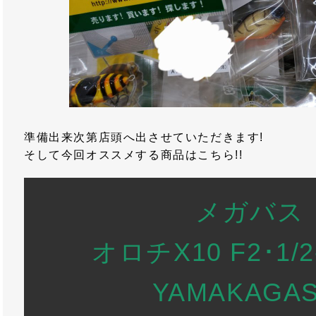
準備出来次第店頭へ出させていただきます!
そして今回オススメする商品はこちら!!
メガバス
オロチX10 F2･1/2
YAMAKAGAS