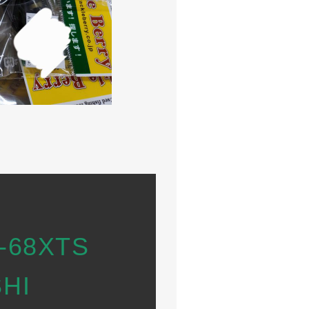
-68XTS
HI