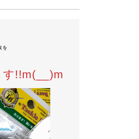
取を
!m(__)m