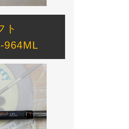
フト
964ML