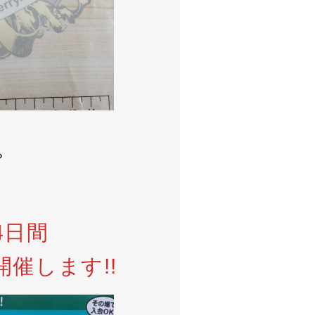
？
4日間
催します!!