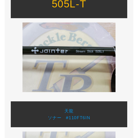
505L-T
天龍
ソナー #110FT6IN