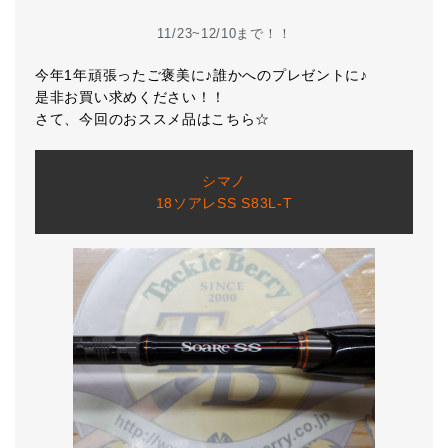
11/23~12/10まで！！
今年1年頑張ったご褒美に♪誰かへのプレゼントに♪
是非お買い求めください！！
さて、今回のおススメ品はこちら☆
シマノ
18ソアレSS S83L-T