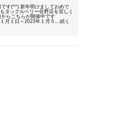
です(^^) 新年明けましておめで
年もタックルベリー佐野店を宜しく
日からこちらが開催中です
3年１月１日～2023年１月５…続く