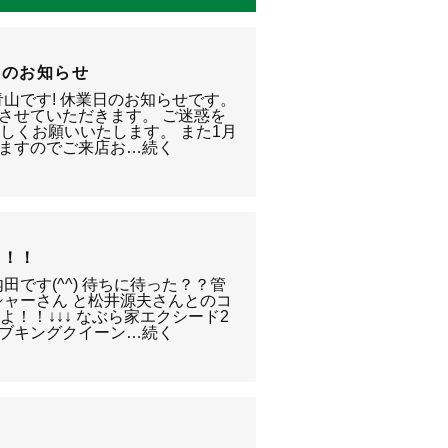
業のお知らせ
山です! 休業日のお知らせです。
とさせていただきます。 ご迷惑を
しくお願いいたします。 また1月
業しますのでご来店お…続く
！！！
田です(^^) 待ちに待った？？管
シャーさん と松井源夫さんとのコ
！！↓↓↓ なぶら家エクシード2
グオブキングクイーン…続く