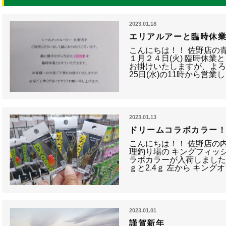
2023.01.18
エリアルアーと臨時休
こんにちは！！ 佐野店の青
１月２４日(火) 臨時休業
お掛けいたしますが、よろ
25日(水)の11時から営
2023.01.13
ドリームコラボカラー
こんにちは！！ 佐野店の内
理釣り場の キングフィッ
ラボカラーが入荷しましたよ
ｇと2.4ｇ 左から キン
2023.01.01
謹賀新年