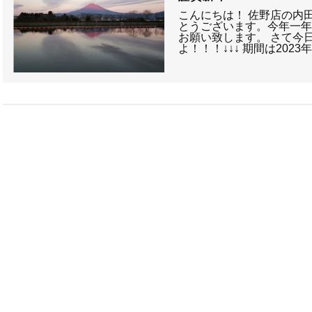
こんにちは！ 佐野店の内田
とうございます。今年一
お願い致します。 さて今
よ！！！↓↓↓ 期間は202