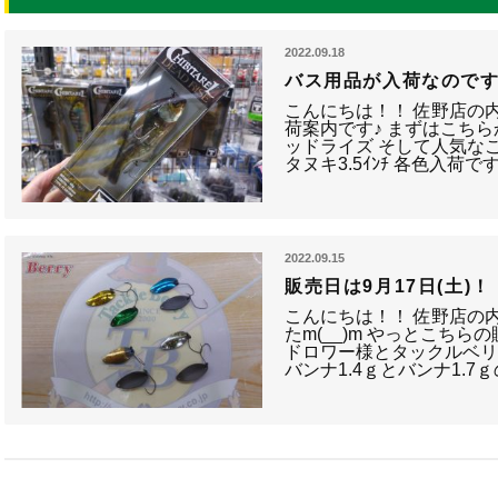
2022.09.18
バス用品が入荷なので
こんにちは！！ 佐野店の内
荷案内です♪ まずはこちら
ッドライズ そして人気なこ
タヌキ3.5ｲﾝﾁ 各色入荷で
2022.09.15
販売日は9月17日(土)！
こんにちは！！ 佐野店の内
たm(__)m やっとこちら
ドロワー様とタックルベリー
バンナ1.4ｇとバンナ1.7