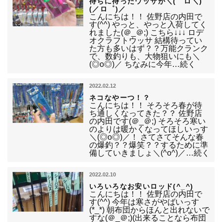
待ちに待ったウッサが＼(゜ロ＼)
(／ロ゜)／
こんにちは！！ 佐野店の内田で
す(^^) やっと、やっと入荷してく
れました(＠_＠;) こちら↓↓↓ ロデ
オクラフトウッサ 結構待ってい
た方も多いはず？？万能クランク
で、数釣りも、大物狙いにも＼
(◎o◎)／ ちなみに今年…続く
2022.02.12
ネコなやーつ！？
こんにちは！！ そろそろ春が待
ち通しくなってきた？？ 佐野店
の内田です(＠_＠;) そろそろ寒い
のよりは暖かくなってほしいっす
＼(◎o◎)／！ さてさてそんな春
の爆釣？？爆笑？？するために準
備していきましょ＼(^o^)／…続く
2022.02.10
いろいろなお安いロッド(^_^)
こんにちは！！ 佐野店の内田で
す(^^) 今年は寒さがやばいっす
(*_*) 朝布団からほんと出れないで
すな(＠_＠;)(出来ることなら布団