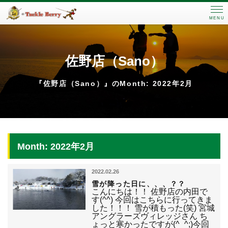
MENU
佐野店（Sano）
『佐野店（Sano）』のMonth: 2022年2月
Month: 2022年2月
2022.02.26
雪が降った日に、、、？？
こんにちは！！ 佐野店の内田で
す(^^) 今回はこちらに行ってきま
した！！！ 雪が積もった(笑) 宮城
アングラーズヴィレッジさん ち
ょっと寒かったですが(^_^;)今回