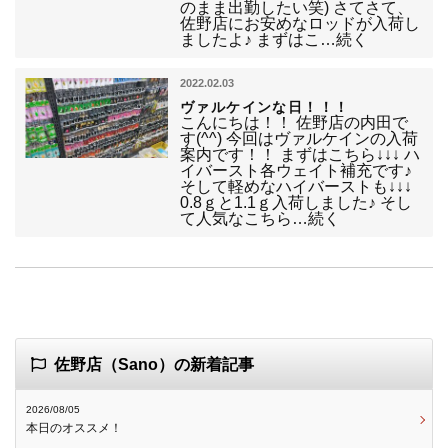
のまま出勤したい笑) さてさて、
佐野店にお安めなロッドが入荷し
ましたよ♪ まずはこ…続く
2022.02.03
ヴァルケインな日！！！
こんにちは！！ 佐野店の内田で
す(^^) 今回はヴァルケインの入荷
案内です！！ まずはこちら↓↓↓ ハ
イバースト各ウェイト補充です♪
そして軽めなハイバーストも↓↓↓
0.8ｇと1.1ｇ入荷しました♪ そし
て人気なこちら…続く
佐野店（Sano）の新着記事
2026/08/05
本日のオススメ！