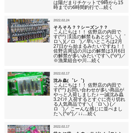
は陽だまりチケットで9時から15
時までの6時間釣行で…続く
2022.02.24
そろそろ？？シーズン？？
こんにちは！！ 佐野店の内田で
す(^^) 渓流の解禁もあと少し＼(゜
ロ＼)(／ロ゜)／早いところは2月
27日から始まるみたいですね！！
佐野店周辺の川はの解禁は3月6日
の解禁が多いみたいです＼(^o^)／
※漁業組合や川…続く
2022.02.17
沈み蟲(゜レ゜)
こんにちは！！ 佐野店の内田で
す(^^) お問い合わせが多い商品が
やっと入荷しました♪ 一誠沈み蟲
3.2ｲﾝﾁ 入荷するとすぐに売り切れ
る人気商品です＼(゜ロ＼) (／
ロ゜)／ こーんな感じに並べまし
た＼(^o^)／↓↓…続く
2022.02.17