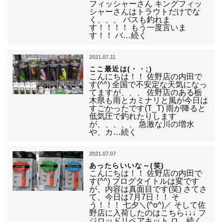
フィッシャーさん キングフィッ
シャーさんはトラウトだけでな
く、、、 バスも釣れま
す！！！！ もう一度言いま
す！！ バ…続く
2021.07.11
ここ最近は(・・;)
こんにちは！！ 佐野店の内田で
す(^^) 全国で不安定な天気になっ
てますが、、、 佐野店のある栃
木県も雨とカミナリと風が今日は
すごかったです(T_T) 雨が降ると
低気圧で釣れたりします
が、、、、、 急激な川の増水
や、カ…続く
2021.07.07
あったらいいな～(笑)
こんにちは！！ 佐野店の内田で
す(^^) ブログタイトルは変です
が、内容は真面目です(笑) さてさ
て、今日は7月7日！！ そ
う！！！ 七夕＼(^o^)／ そして佐
野店に入荷したのはこちら↓↓↓ フ
ジロッドリペアキット ロ…続く