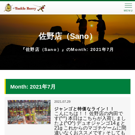
MENU
佐野店（Sano）
『佐野店（Sano）』のMonth: 2021年7月
Month: 2021年7月
2021.07.29
ジャンゴと特価なライン！！
こんにちは！！ 佐野店の内田で
す(^^) 本日はこちらが入荷しまし
たよ(^O^) デュオジャンゴ14ｇと
21g これからのマゴチゲームに間
違いなくおススメです♪ そしても