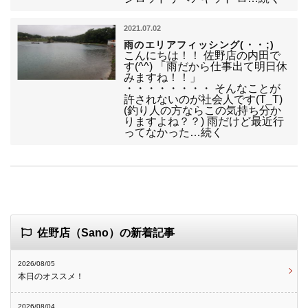
2021.07.02
雨のエリアフィッシング(・・;)
こんにちは！！ 佐野店の内田で
す(^^) 「雨だから仕事出て明日休
みますね！！」
・・・・・・・・ そんなことが
許されないのが社会人です(T_T)
(釣り人の方ならこの気持ち分か
りますよね？？) 雨だけど最近行
ってなかった…続く
佐野店（Sano）の新着記事
2026/08/05
本日のオススメ！
2026/08/04