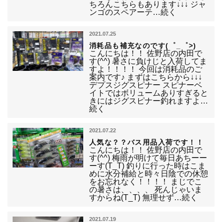
ちろんこちらもあります↓↓↓ ジャ
ンゴのスペアーテ…続く
2021.07.25
消耗品も補充なのです(゜_゜>)
こんにちは！！ 佐野店の内田で
す(^^) 暑さに負けじと入荷してま
すよ！！！！ 今回は消耗品のご
案内です♪ まずはこちらから↓↓↓
デプスジグスピナー スピナーベ
イトではボリュームありすぎると
きにはジグスピナー釣れますよ…
続く
2021.07.22
人気な？？バス用品入荷です！！
こんにちは！！ 佐野店の内田で
す(^^) 梅雨が明けて毎日あちーー
ーす(T_T) 釣りに行った時はこま
めに水分補給と時々日陰での休憩
をお忘れなく！！！！ まじでこ
の暑さは、、、、 死んじゃいま
すからね(T_T) 無理せず…続く
2021.07.19