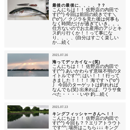
最後の最後に、、、、？？
こんにちは！！ 佐野店の内田で
す(^^) 今回は前回の続きです＼
(^o^)／ クジラを見た後は何事も
なく時間だけが過ぎていき。。。
仕方ないのでお土産用のアジとキ
ス釣り行くか！！って事にな
り、、、、(自分はすごく楽しい
か…続く
2021.07.16
海ってデッカイな～(笑)
こんにちは！！ 佐野店の内田で
す(^^) あいかわらず意味不明のタ
イトルです^^; はい！！！行って
きました！！！！ 海ですヽ(^o^)
丿 今回のターゲットは釣れれば
なんでも(笑) 出来れば、ワラサ食
べた・・・・いや 釣…続く
2021.07.13
キングフィッシャーさんへ！！
こんにちは！！ 佐野店の内田で
す(^^) 今回も？？エリアトラウト
です^^; 場所はこちら↓↓↓ キング