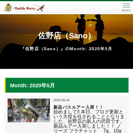
MENU
佐野店（Sano）
『佐野店（Sano）』のMonth: 2020年5月
Month: 2020年5月
2020.05.24
新品バスルアー入荷！！
始めまして!! 本日、ブログ更新と
いう大役を任されることとなりま
した、佐野店の新人の沢田です。
新品ルアー入荷しました！！ ノ
リーズ フラチャット 7g、10g