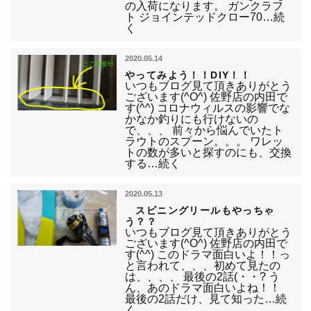
の入荷になります。 ガンクラフ
ト ジョインテッドクロー70…続
く
2020.05.14
やってみよう！！DIY！！
いつもブログ見て頂きありがとう
ございます(^O^) 佐野店の内田で
す(^^) コロナウィルスの影響でな
かなか釣りにも行けないの
で、、、 前々から悩んでいたト
ラウトのスプーン。。。 ワレッ
トの数が多いと探すのにも、交換
する…続く
2020.05.13
スピニングリールもやっちゃ
う？？
いつもブログ見て頂きありがとう
ございます(^O^) 佐野店の内田で
す(^^) このドラマ面白いよ！！っ
と言われて、、、初めて見たの
は、、、、 最後の2話(・・? う
ん、あのドラマ面白いよね！！
最後の2話だけ、見て知った…続
く