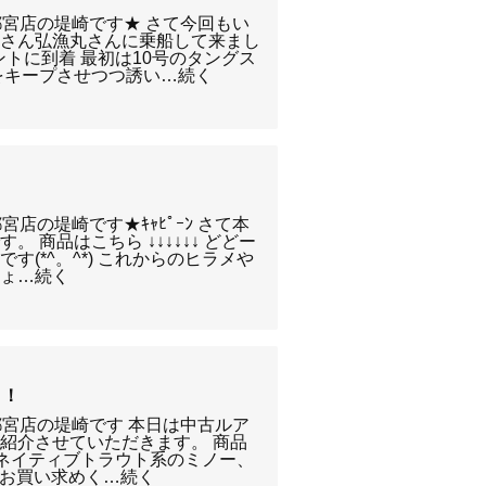
宇都宮店の堤崎です★ さて今回もい
大さん弘漁丸さんに乗船して来まし
ントに到着 最初は10号のタングス
をキープさせつつ誘い…続く
都宮店の堤崎です★ｷｬﾋﾟｰﾝ さて本
 商品はこちら ↓↓↓↓↓↓ どどー
す(*^。^*) これからのヒラメや
しょ…続く
！！
宇都宮店の堤崎です 本日は中古ルア
紹介させていただきます。 商品
んとネイティブトラウト系のミノー、
是非お買い求めく…続く