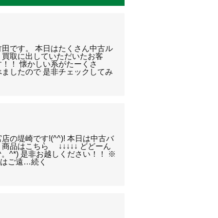
竹田です。 本日はたくさん中古ル
 買取に出していただいたお客
す！！ 懐かしい系がたーくさ
べましたので 是非チェックしてみ
の堤崎です!(^^)! 本日は中古バ
商品はこちら ↓↓↓↓↓ どどーん
。^*) 是非お越しください！！ ※
せはご遠…続く