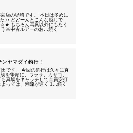
宇都宮店の堤崎です。 本日は多めに
た♪♪ どどーんとこんな感じで
☆★ もちろん写真以外にもたく
゜) ※中古ルアーのお…続く
テンヤマダイ釣行！
竹田です。 今回の釣行は久々に真
/ 真鯛を筆頭に、ワラサ、カサゴ、
者も真鯛をキャッチして全員安打
によっては、潮流が速く 1…続く