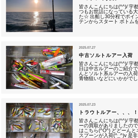
皆さんこんにちは(^^)/ 
つもお世話になっている
た☆ 出船し30分程でポイ
テンからスタート ボトム
2025.07.27
中古ソルトルアー入荷
皆さんこんにちは(^^)/ 宇
日は中古ルアーのご紹介です。
んとソルト系ルアーの入荷で
青物狙いなどにいかがで
2025.07.23
トラウトルアー、、、
皆さんこんにちは(^^)/ 
ーの買取がありましたので
はこちら(^O^) どどー
スプーンが入荷(^_^)v 