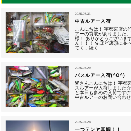
2025.07.31
中古ルアー入荷
こんにちは！ 宇都宮店の
アーの買取がありました。
様！ ありがとうございま
ん！！！ 先ほど店頭に並
てく…続く
2025.07.29
バスルアー入荷(^O^)
皆さんこんにちは！ 宇都宮店
スルアーが入荷しました☆ 
と本日も多めの入荷です(*^
中古ルアーのお問い合わ
2025.07.28
一つテンヤ真鯛！！