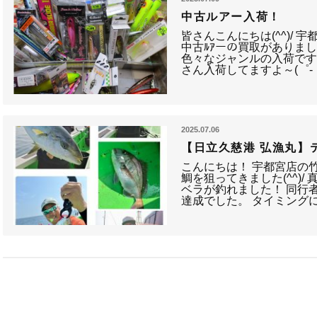
中古ルアー入荷！
皆さんこんにちは(^^)/ 
中古ﾙｱーの買取がありまし
色々なジャンルの入荷です
さん入荷してますよ～(゜-
2025.07.06
【日立久慈港 弘漁丸】
こんにちは！ 宇都宮店の
鯛を狙ってきました(^^)
ベラが釣れました！ 同行
達成でした。 タイミング