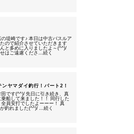
店の堤崎です♪ 本日は中古バスルア
したので紹介させていただきます
ーんと多めに入りましたよ～(^^)/
わせはご遠慮くださ…続く
テンヤマダイ釣行！パート2！
です(^^)/ 先日に引き続き、真
に乗船して来ました！！ 同行した
 全員安打でしたよーーー！ 真
れました(^^)/ …続く