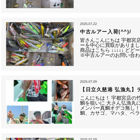
2025.07.22
中古ルアー入荷(^^)/
皆さんこんにちは 宇都宮
ーを中心に買取がありま
商品はこちら ↓↓↓↓↓ どど
※中古ルアーのお問い合
2025.07.09
【日立久慈港 弘漁丸】
こんにちは！ 宇都宮店の竹田
鯛を狙いに 大さん弘漁丸
メンバー真鯛オデコ無し！
鯛、カサゴ、マハタ、ベラが釣
2025.07.09