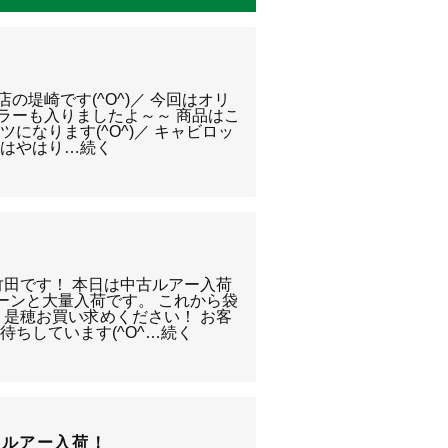
店の堤崎です(^O^)／ 今回はオリ
カラーも入りましたよ～～ 商品はこ
ツになります(^O^)／ キャビロッ
目はやはり…続く
竹田です！ 本日は中古ルアー入荷
ドドーンと大量入荷です。 これから袋
 是穂お買い求めください！ お客
待ちしています(^O^…続く
トルアー入荷！