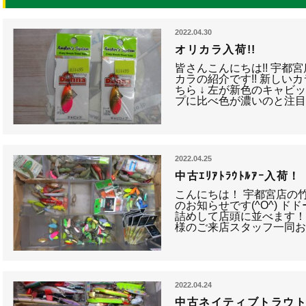
2022.04.30
オリカラ入荷!!
皆さんこんにちは!! 宇都宮
カラの紹介です!! 新しい
ちら ↓ 左が新色のキャビッ
プに比べ色が濃いのと注
2022.04.25
中古ｴﾘｱﾄﾗｳﾄﾙｱｰ入荷！
こんにちは！ 宇都宮店の
のお知らせです(^O^) 
詰めして店頭に並べます！
様のご来店スタッフ一同お
2022.04.24
中古ネイティブトラウ