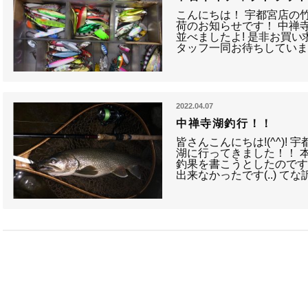
こんにちは！ 宇都宮店の竹
荷のお知らせです！ 中禅
並べましたよ! 是非お買い
タッフ一同お待ちしています！
2022.04.07
中禅寺湖釣行！！
皆さんこんにちは!(^^)!
湖に行ってきました！！ 
釣果を書こうとしたので
出来なかったです(..) 