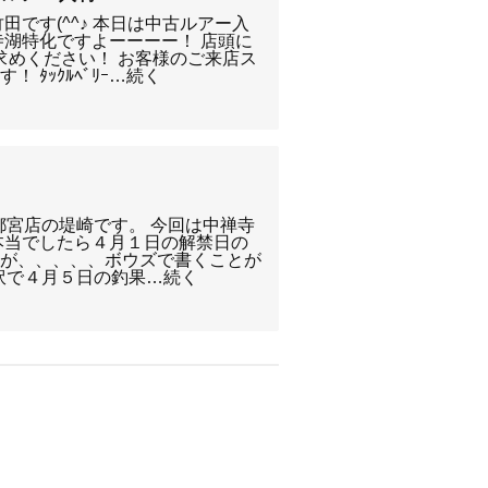
田です(^^♪ 本日は中古ルアー入
寺湖特化ですよーーーー！ 店頭に
求めください！ お客様のご来店ス
 ﾀｯｸﾙﾍﾞﾘｰ…続く
 宇都宮店の堤崎です。 今回は中禅寺
本当でしたら４月１日の解禁日の
すが、、、、、ボウズで書くことが
てな訳で４月５日の釣果…続く