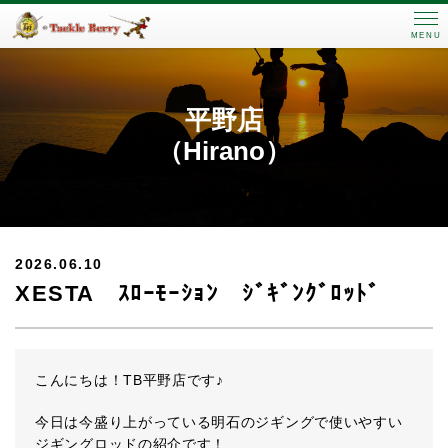
MENU
平野店
（Hirano）
2026.06.10
XESTA ｽﾛｰﾓｰｼｮﾝ ｼﾞｷﾞﾝｸﾞﾛｯﾄﾞ
こんにちは！TB平野店です♪
今日は今盛り上がっている明石のジギングで使いやすい
ジギングロッドの紹介です！