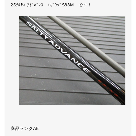
25ｿﾙﾃｨ⁻ｱﾄﾞﾊﾞﾝｽ ｴｷﾞﾝｸﾞS83M です！
商品ランクAB