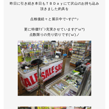
昨日に引き続き本日もＴＢＤａｙにて沢山のお持ち込み
頂きました釣具を
点検後続々と展示中で~す(^^♪
更に特価ﾜｺﾞﾝ充実させています(*’ω’*)
点数限りの売り切りです(‘ω’)ノ