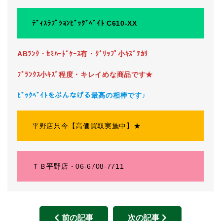
ﾃﾞｨｽﾗﾌﾟｼｮﾝﾋﾞｯｸﾞﾍﾞｲﾄ C610-XX
ABﾗﾝｸ・ｾﾐﾊｰﾄﾞｹｰｽ有・ｸﾞﾘｯﾌﾟ小ｷｽﾞﾃｶﾘ
ﾌﾞﾗﾝｸｽ小ｷｽﾞ程度・キレイめな商品です★
ﾋﾞｯｸﾍﾞｲﾄをぶんなげる最高の相棒です♪
平野店只今【高価買取実施中】★
ＴＢ平野店・06-6708-7711
前の記事
次の記事