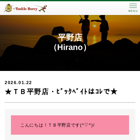
MENU
平野店
（Hirano）
2026.01.22
★ＴＢ平野店・ﾋﾞｯｸﾍﾞｲﾄはｺﾚで★
こんにちは！ＴＢ平野店です(^▽^)/