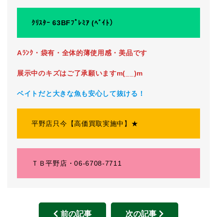
ｸﾘｽﾀｰ 63BFﾌﾟﾚﾐｱ
(ﾍﾞｲﾄ）
Aﾗﾝｸ・袋有・全体的薄使用感・美品です
展示中のキズはご了承願いますm(__)m
ベイトだと大きな魚も安心して抜ける！
平野店只今【高価買取実施中】★
ＴＢ平野店・06-6708-7711
前の記事
次の記事