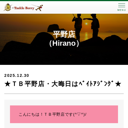
MENU
平野店
（Hirano）
2025.12.30
★ＴＢ平野店・大晦日はﾍﾞｲﾄｱｼﾞﾝｸﾞ★
こんにちは！ＴＢ平野店です(^▽^)/