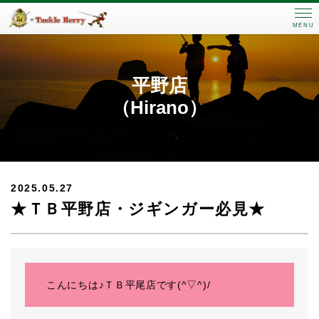
MENU
平野店
（Hirano）
2025.05.27
★ＴＢ平野店・ジギンガー必見★
こんにちは♪ＴＢ平尾店です(^▽^)/