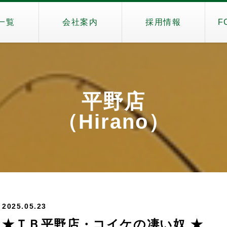
一覧
会社案内
採用情報
F
平野店
（Hirano）
2025.05.23
★ＴＢ平野店・コイケの凄い奴 ★