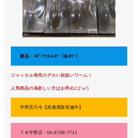
新品・ｼﾎﾞﾌﾗｯﾄ4.8″（各ｶﾗｰ）
ジャッカル発売のデカい奴狙いワーム！
人気商品の為欲しい方はお早めに(‘ω’)
平野店只今【高価買取実施中】
ＴＢ平野店・06-6708-7711