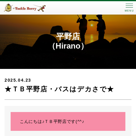
MENU
平野店
（Hirano）
2025.04.23
★ＴＢ平野店・バスはデカさで★
こんにちは♪ＴＢ平野店です(^^♪