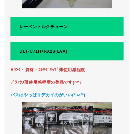
レーベントルクチューン
DLT-C71H+RX2S(EVA)
Aﾗﾝｸ・袋有・ｺﾙｸｸﾞﾘｯﾌﾟ薄使用感程度
ﾌﾞﾗﾝｸｽ薄使用感程度の美品です(^^♪
バスはやっぱりデカイのがいい(*’ω’*)