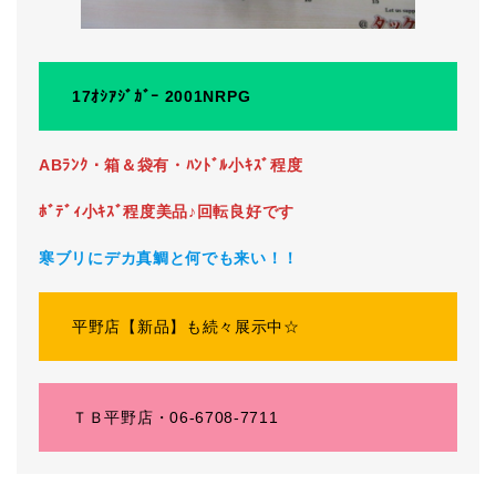
17ｵｼｱｼﾞｶﾞｰ 2001NRPG
ABﾗﾝｸ・箱＆袋有・ﾊﾝﾄﾞﾙ小ｷｽﾞ程度
ﾎﾞﾃﾞｨ小ｷｽﾞ程度美品♪回転良好です
寒ブリにデカ真鯛と何でも来い！！
平野店【新品】も続々展示中☆
ＴＢ平野店・06-6708-7711