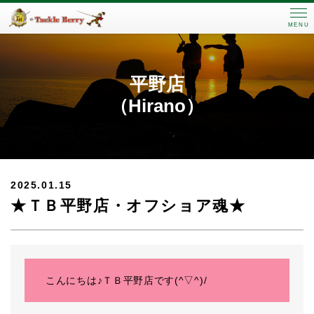
MENU
平野店
（Hirano）
2025.01.15
★ＴＢ平野店・オフショア魂★
こんにちは♪ＴＢ平野店です(^▽^)/