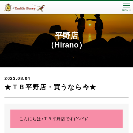
MENU
平野店
（Hirano）
2023.08.04
★ＴＢ平野店・買うなら今★
こんにちは♪ＴＢ平野店です(^▽^)/