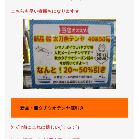
こちらも早い者勝ちになります★
新品・船タチウオテンヤ値引き
ｼｰｽﾞﾝ前にこれは嬉しい(´；ω；`)