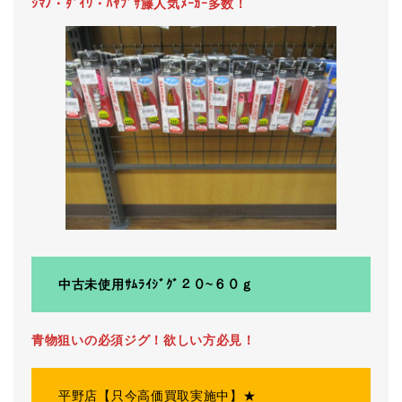
ｼﾏﾉ・ﾀﾞｲﾜ・ﾊﾔﾌﾞｻ籐人気ﾒｰｶｰ多数！
中古未使用ｻﾑﾗｲｼﾞｸﾞ２０~６０ｇ
青物狙いの必須ジグ！欲しい方必見！
平野店【只今高価買取実施中】★