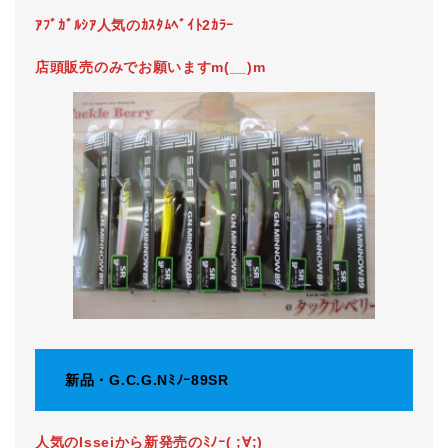
ｱﾌﾞｶﾞﾙｼｱ人気のｶｽﾀﾑﾍﾞｲﾄ2ｶﾗｰ
店頭販売のみでお願いますm(__)m
新品・G.C.G.Nﾐﾉｰ89SR
人気のIsseiから新発売のﾐﾉｰ( ;∀;)