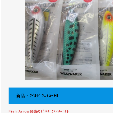
新品・ﾜｲﾙﾄﾞｳｪｲｶｰHI
Fish Arrow発売のﾋﾞｯｸﾞｳｪｲｸﾍﾞｲﾄ