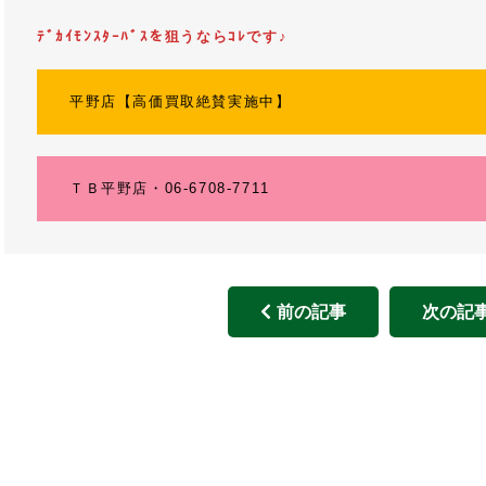
ﾃﾞｶｲﾓﾝｽﾀｰﾊﾞｽを狙うならｺﾚです♪
平野店【高価買取絶賛実施中】
ＴＢ平野店・06-6708-7711
前の記事
次の記