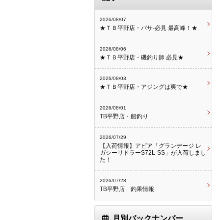
2026/08/07
★ＴＢ平野店・バサ-必見 最高峰！★
2026/08/06
★ＴＢ平野店・磯釣り師 必見★
2026/08/03
★ＴＢ平野店・アジングは爽で★
2026/08/01
TB平野店・船釣り
2026/07/29
【入荷情報】アピア「グランデージ レ
ガシーリドラーS72L-SS」が入荷しまし
た！
2026/07/28
TB平野店 釣果情報
月別バックナンバー