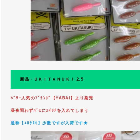
新品・ＵＫＩＴＡＮＵＫＩ 2.5
ﾊﾞｻｰ人気のﾌﾞﾗﾝﾄﾞ【YABAI】より発売
昼夜問わずﾊﾞｽにｽｲｯﾁを入れてしまう
通称【ｴﾛﾀﾇｷ】少数ですが入荷です★