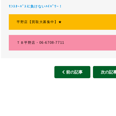
ﾓﾝｽﾀｰﾊﾞｽに負けないﾊｲﾊﾟﾜｰ！
平野店【買取大募集中】★
ＴＢ平野店・06-6708-7711
前の記事
次の記