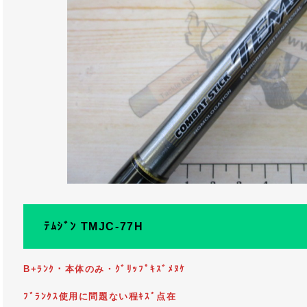
ﾃﾑｼﾞﾝ TMJC-77H
B+ﾗﾝｸ・本体のみ・ｸﾞﾘｯﾌﾟｷｽﾞﾒﾇｹ
ﾌﾞﾗﾝｸｽ使用に問題ない程ｷｽﾞ点在