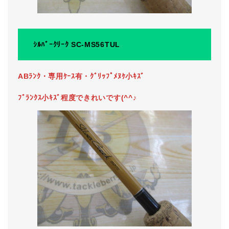
ｼﾙﾊﾞｰｸﾘｰｸ SC-MS56TUL
ABﾗﾝｸ・専用ｹｰｽ有・ｸﾞﾘｯﾌﾟﾒﾇｹ小ｷｽﾞ
ﾌﾞﾗﾝｸｽ小ｷｽﾞ程度できれいです(^^♪