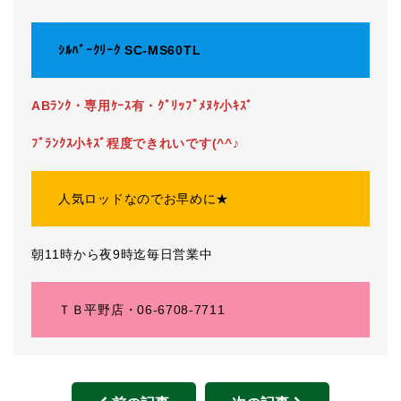
ｼﾙﾊﾞｰｸﾘｰｸ SC-MS60TL
ABﾗﾝｸ・専用ｹｰｽ有・ｸﾞﾘｯﾌﾟﾒﾇｹ小ｷｽﾞ
ﾌﾞﾗﾝｸｽ小ｷｽﾞ程度できれいです(^^♪
人気ロッドなのでお早めに★
朝11時から夜9時迄毎日営業中
ＴＢ平野店・06-6708-7711