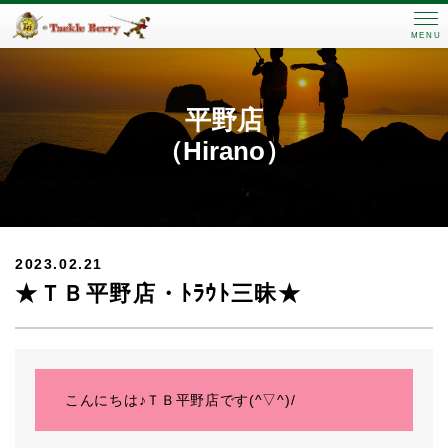
MENU
平野店
（Hirano）
2023.02.21
★ＴＢ平野店・ﾄﾗｳﾄ三昧★
こんにちは♪ＴＢ平野店です(^▽^)/