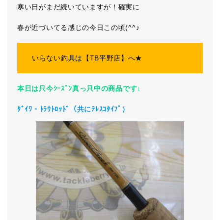
寒い日がまだ続いていますが！確実に
春が近づいてる感じの今日この頃(^^♪
いらない釣具は【TB平野店】へ★
本日は只今ｼｰｽﾞﾝ真っ只中の商品です↓
ﾀﾞｲﾜ・ﾄﾗｳﾄﾛｯﾄﾞ（共にﾃﾚｽｺﾀｲﾌﾟ）