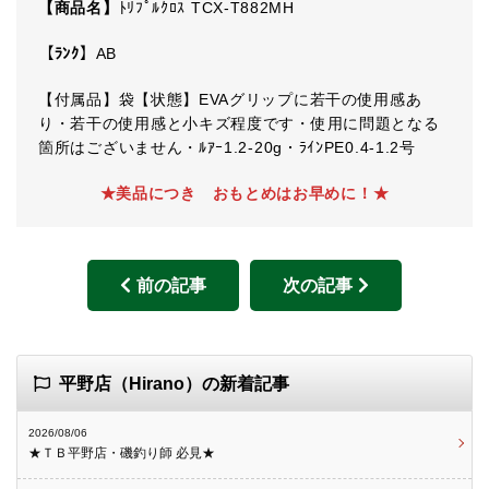
【商品名】
ﾄﾘﾌﾟﾙｸﾛｽ TCX-T882MH
【ﾗﾝｸ】
AB
【付属品】袋【状態】EVAグリップに若干の使用感あ
り・若干の使用感と小キズ程度です・使用に問題となる
箇所はございません・ﾙｱｰ1.2-20g・ﾗｲﾝPE0.4-1.2号
★美品につき おもとめはお早めに！★
前の記事
次の記事
平野店（Hirano）の新着記事
2026/08/06
★ＴＢ平野店・磯釣り師 必見★