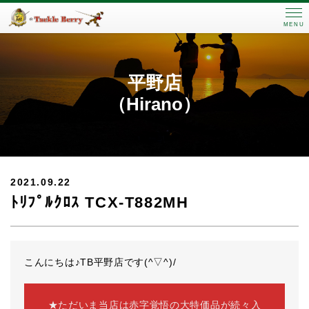
MENU
平野店
（Hirano）
2021.09.22
ﾄﾘﾌﾟﾙｸﾛｽ TCX-T882MH
こんにちは♪TB平野店です(^▽^)/
★ただいま当店は赤字覚悟の大特価品が続々入