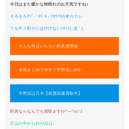
今日はまた暖かな秋晴れのお天気ですね♪
そろそろｱｼﾞ・ﾒﾊﾞﾙ・ｱｵﾘｲｶが釣りたい
でも中々釣りには行けないｽﾀｯﾌ(;´Д｀)
そんな時はいらない釣具整理後
全部まとめて今すぐ平野店にGO！
平野店は只今【絶賛高価買取中】
釣具ならなんでも買取ます(o^―^o)ﾆｺ
沢山の中からｵｽｽﾒ品は↓