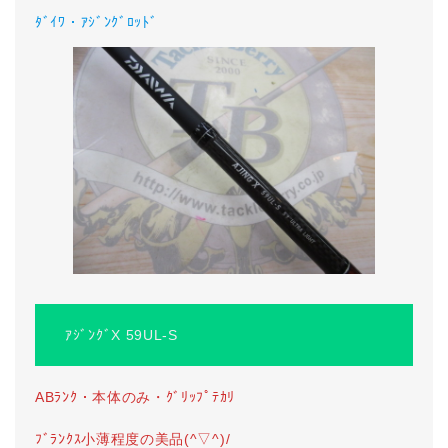
ﾀﾞｲﾜ・ｱｼﾞﾝｸﾞﾛｯﾄﾞ
ｱｼﾞﾝｸﾞX 59UL-S
ABﾗﾝｸ・本体のみ・ｸﾞﾘｯﾌﾟﾃｶﾘ
ﾌﾞﾗﾝｸｽ小薄程度の美品(^▽^)/