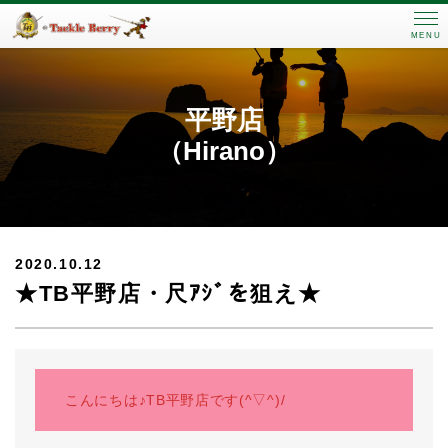
MENU
平野店
（Hirano）
2020.10.12
★TB平野店・尺ｱｼﾞを狙え★
こんにちは♪TB平野店です(^▽^)/