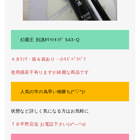
幻覇王 別誂ﾎﾜｲﾄｷﾝｸﾞ 543･Q
ＡＢﾗﾝｸ・箱＆袋あり・小ｷｽﾞﾊﾟﾗﾊﾟﾗ
使用感若干有りますが綺麗な商品です
人気の竿の為早い物勝ち(^▽^)/
状態など詳しく気になる方はお気軽に
ＴＢ平野店迄 お電話下さい(o^―^o)