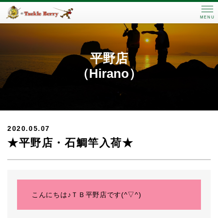
MENU
平野店
（Hirano）
2020.05.07
★平野店・石鯛竿入荷★
こんにちは♪ＴＢ平野店です(^▽^)