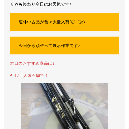
ＧＷも終わり今日はお天気です♪
連休中古品が色々大量入荷(◎_◎;)
今日から頑張って展示作業です♪
本日のおすすめ商品は↓
ﾀﾞｲﾜ・人気石鯛竿！